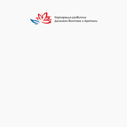
зможностей 
знеса!
 млн руб.
ем реализованных инвестиций в КОРФ
ссийской